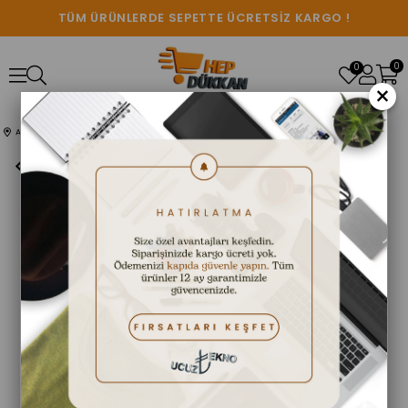
TÜM ÜRÜNLERDE SEPETTE ÜCRETSİZ KARGO !
0
0
×
Anasayfa
SES SİSTEMLERİ
KTS 1057 Speaker Taşınabilir Bluetooth Hoparlör