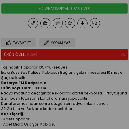
WHATSAPPTAN SİPARİŞ VER
TAVSIYE ET
YORUM YAZ
ÜRÜN ÖZELLIKLERI
Taşınabilir Hoparlör 1057 Yüksek Ses
Extra Bass Ses Kalitesi Kablosuz Bağlantı çekim mesafesi 10 metre
Şarj edilebilir.
Batarya FM Radyo:
Var
Ürün boyutları:
10X8X14
Radyo moduna geçtiğinizde ilk olarak cızırtılı çekiyorsa. -Play tuşuna
2 sn. basılı tutarsanız kanal araması yapacaktır.
Kanal aramasından sonra düzgün bir radyo imkanı sunar.
32 Gb Usb ve Sd Karta kadar destekler.
Kutu içeriği :
1 Adet Hoparlör
1 Adet Micro Usb Şarj Kablosu