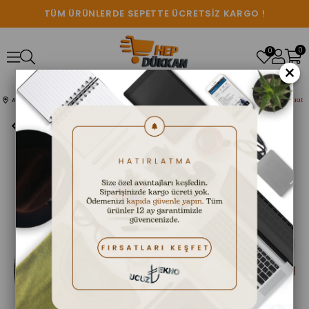
TÜM ÜRÜNLERDE SEPETTE ÜCRETSİZ KARGO !
0
0
×
Anasayfa
AKILLI SAATLER
Gümüş Watch 4 Pro Plus Amoled Ekran 3 Kordonlu Akıllı Saat