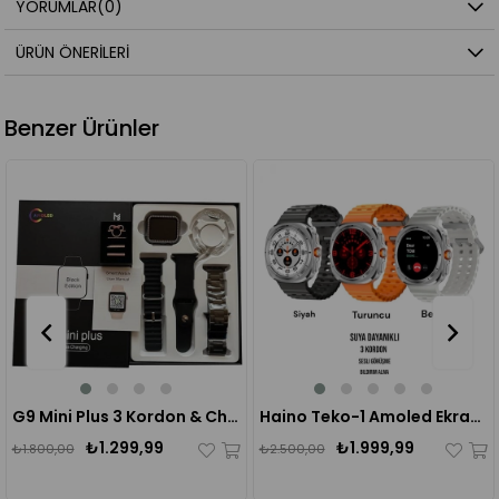
YORUMLAR
(0)
ÜRÜN ÖNERILERI
Benzer Ürünler
%28
%20
G9 Mini Plus 3 Kordon & Charmlı Siyah Akıllı Saat Seti + Bileklik Hediyeli
Haino Teko-1 Amoled Ekran 3 Kordonlu Su Geçirmez Akıllı Saat
₺1.299,99
₺1.999,99
₺1.800,00
₺2.500,00