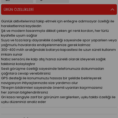
ÜRÜN ÖZELLIKLERI
Günlük aktivitelerinizi takip etmek için entegre adımsayar özelliği ile
hareketlerinizi kaydedin
Şık ve modern tasarımıyla dikkat çeken gri renk kordon, her türlü
kıyafetle uyum sağlar
Suya ve toza karşı dayanıklılık özelliği sayesinde spor yaparken veya
yağmurlu havalarda endişelenmenize gerek kalmaz
300-400 mAh aralığındaki batarya kapasitesi ile uzun süreli kullanım
imkanı sunar
Nabız sensörü ile kalp atış hızınızı sürekli olarak izleyerek sağlık
takibinizi kolaylaştırır
Sesli görüşme özelliği sayesinde telefonunuza dokunmadan
çağrılara cevap verebilirsiniz
GPS desteği ile konumunuzu hassas bir şekilde belirleyerek
navigasyon ihtiyaçlarınızda size yardımcı olur
Titreşim bildirimleri sayesinde önemli uyarıları kaçırmazsınız
her zaman bilgilendirilirsiniz
Gri kasa rengiyle zarif bir görünüm sergilerken, uyku takibi özelliği ile
uyku düzeninizi analiz eder