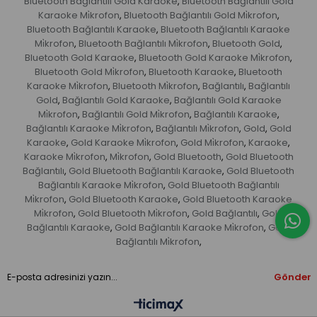
Bluetooth Bağlantılı Gold Karaoke
Bluetooth Bağlantılı Gold
,
Karaoke Mi̇krofon
Bluetooth Bağlantılı Gold Mi̇krofon
,
,
Bluetooth Bağlantılı Karaoke
Bluetooth Bağlantılı Karaoke
,
Mi̇krofon
Bluetooth Bağlantılı Mi̇krofon
Bluetooth Gold
,
,
,
Bluetooth Gold Karaoke
Bluetooth Gold Karaoke Mi̇krofon
,
,
Bluetooth Gold Mi̇krofon
Bluetooth Karaoke
Bluetooth
,
,
Karaoke Mi̇krofon
Bluetooth Mi̇krofon
Bağlantılı
Bağlantılı
,
,
,
Gold
Bağlantılı Gold Karaoke
Bağlantılı Gold Karaoke
,
,
Mi̇krofon
Bağlantılı Gold Mi̇krofon
Bağlantılı Karaoke
,
,
,
Bağlantılı Karaoke Mi̇krofon
Bağlantılı Mi̇krofon
Gold
Gold
,
,
,
Karaoke
Gold Karaoke Mi̇krofon
Gold Mi̇krofon
Karaoke
,
,
,
,
Karaoke Mi̇krofon
Mi̇krofon
Gold Bluetooth
Gold Bluetooth
,
,
,
Bağlantılı
Gold Bluetooth Bağlantılı Karaoke
Gold Bluetooth
,
,
Bağlantılı Karaoke Mi̇krofon
Gold Bluetooth Bağlantılı
,
Mi̇krofon
Gold Bluetooth Karaoke
Gold Bluetooth Karaoke
,
,
Mi̇krofon
Gold Bluetooth Mi̇krofon
Gold Bağlantılı
Gold
,
,
,
Bağlantılı Karaoke
Gold Bağlantılı Karaoke Mi̇krofon
Gold
,
,
Bağlantılı Mi̇krofon
,
Gönder