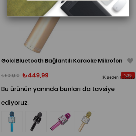
Gold Bluetooth Bağlantılı Karaoke Mi̇krofon
₺449,99
₺600,00
%
25
Beden Tablosu
İndirim
Bu ürünün yanında bunları da tavsiye
ediyoruz.