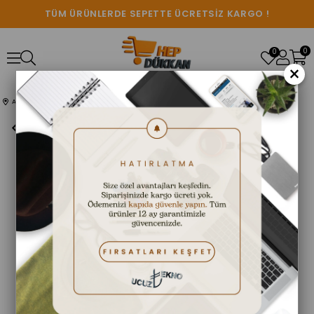
TÜM ÜRÜNLERDE SEPETTE ÜCRETSİZ KARGO !
0
0
×
Anasayfa
SES SİSTEMLERİ
Gold Bluetooth Bağlantılı Karaoke Mi̇krofon