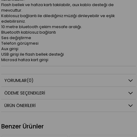
Flash bellek ve hafıza kartı takılabilir, aux kablo desteği de
mevcuttur.
Kablosuz bağlantı ile dilediğiniz müziği dinleyebilir ve eşlik
edebilirsiniz.
10 metre bluetooth çekim mesafe aralığı.
Bluetooth kablosuz bağlantı
Ses değiştirme
Telefon görüşmesi
Aux girişi
USB girişi ile flash bellek desteği
Microsd hafıza kart girişi
YORUMLAR
(0)
ÖDEME SEÇENEKLERI
ÜRÜN ÖNERILERI
Benzer Ürünler