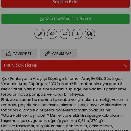
WHATSAPPTAN SİPARİŞ VER
TAVSIYE ET
YORUM YAZ
ÜRÜN ÖZELLIKLERI
Çok Fonksiyonlu Araç İçi Süpürge Üflemeli Araç Ev Ofis Süpürgesi
Vakumlu Araç Süpürgesi ?3'ü 1 arada? Bu makinenin aynı anda 3
işlevi vardır, yani bir el tipi elektrikli süpürge, bir vakumlu paketleme
torbaları hava pompası ve küçük bir üfleyici.
Elinizde bulunan bu makine ile araba ve iç mekan temizliği, vakumlu
ambalaj poşetlerinin havasının alınması, halı, klavye ve kitaplıkların
tozlarının alınması gibi çeşitli görevleri tamamlayabilirsiniz.
?Ultra Hafif ve Taşınabilir? Mini el tipi elektrikli süpürge kablolarının
taşınması çok uygundur, ağırlığı yalnızca 0,81 lb/370 g'dır.
Hafif ve taşınabilir, sürgülü kapılar, pencereler, çekmeceler,