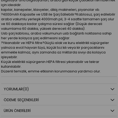
bilgisayar ana bilgisayarları, araba gibi küçük çatlakları temizlemek
için idealdir.
kapılar, kanepeler, klavyeler, dikiş makineleri, piyanolar vb.
?4000mAh Kapasite ve USB ile Şarj Edilebilir?Kablosuz, şarj edilebilir
araba vakumlu yerleşik 4000mah pil, 3-4 saatte tamamen şarj olur
ve 60 dakikaya kadar çalışma süresi sağlar (Düşük dereceli
vakumlama 60 dakika, yüksek dereceli 40 dakika).
Usb şarj kablosu, araba vakumunun usb bağlantı noktasına sahip
her yerde kolayca şarj edilmesini sağlar.
?Yıkanabilir ve HEPA filtre?Güçlü ıslak ve kuru elektrikli süpürgeler
yalnızca evcil hayvan tüyü, küçük toz kılı veya kir parçacıklarını
emmekle kalmaz, aynı zamanda az miktarda sıvıyı da kolayca
işleyebilir.
Küçük elektrikli süpürgenin HEPA filtresi yıkanabilir ve tekrar
kullanılabilir.
Düzenli temizlik, emme etkisinin korunmasına yardımcı olur.
YORUMLAR
(0)
ÖDEME SEÇENEKLERI
ÜRÜN ÖNERILERI