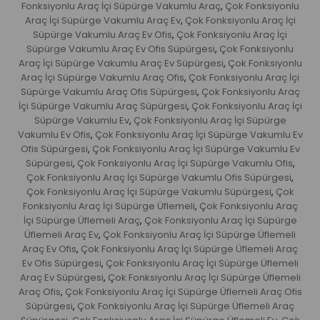
Fonksiyonlu Araç İçi Süpürge Vakumlu Araç
Çok Fonksiyonlu
,
Araç İçi Süpürge Vakumlu Araç Ev
Çok Fonksiyonlu Araç İçi
,
Süpürge Vakumlu Araç Ev Ofis
Çok Fonksiyonlu Araç İçi
,
Süpürge Vakumlu Araç Ev Ofis Süpürgesi
Çok Fonksiyonlu
,
Araç İçi Süpürge Vakumlu Araç Ev Süpürgesi
Çok Fonksiyonlu
,
Araç İçi Süpürge Vakumlu Araç Ofis
Çok Fonksiyonlu Araç İçi
,
Süpürge Vakumlu Araç Ofis Süpürgesi
Çok Fonksiyonlu Araç
,
İçi Süpürge Vakumlu Araç Süpürgesi
Çok Fonksiyonlu Araç İçi
,
Süpürge Vakumlu Ev
Çok Fonksiyonlu Araç İçi Süpürge
,
Vakumlu Ev Ofis
Çok Fonksiyonlu Araç İçi Süpürge Vakumlu Ev
,
Ofis Süpürgesi
Çok Fonksiyonlu Araç İçi Süpürge Vakumlu Ev
,
Süpürgesi
Çok Fonksiyonlu Araç İçi Süpürge Vakumlu Ofis
,
,
Çok Fonksiyonlu Araç İçi Süpürge Vakumlu Ofis Süpürgesi
,
Çok Fonksiyonlu Araç İçi Süpürge Vakumlu Süpürgesi
Çok
,
Fonksiyonlu Araç İçi Süpürge Üflemeli
Çok Fonksiyonlu Araç
,
İçi Süpürge Üflemeli Araç
Çok Fonksiyonlu Araç İçi Süpürge
,
Üflemeli Araç Ev
Çok Fonksiyonlu Araç İçi Süpürge Üflemeli
,
Araç Ev Ofis
Çok Fonksiyonlu Araç İçi Süpürge Üflemeli Araç
,
Ev Ofis Süpürgesi
Çok Fonksiyonlu Araç İçi Süpürge Üflemeli
,
Araç Ev Süpürgesi
Çok Fonksiyonlu Araç İçi Süpürge Üflemeli
,
Araç Ofis
Çok Fonksiyonlu Araç İçi Süpürge Üflemeli Araç Ofis
,
Süpürgesi
Çok Fonksiyonlu Araç İçi Süpürge Üflemeli Araç
,