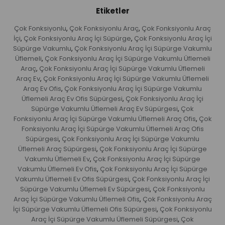
Etiketler
Çok Fonksiyonlu
Çok Fonksiyonlu Araç
Çok Fonksiyonlu Araç
,
,
İçi
Çok Fonksiyonlu Araç İçi Süpürge
Çok Fonksiyonlu Araç İçi
,
,
Süpürge Vakumlu
Çok Fonksiyonlu Araç İçi Süpürge Vakumlu
,
Üflemeli
Çok Fonksiyonlu Araç İçi Süpürge Vakumlu Üflemeli
,
Araç
Çok Fonksiyonlu Araç İçi Süpürge Vakumlu Üflemeli
,
Araç Ev
Çok Fonksiyonlu Araç İçi Süpürge Vakumlu Üflemeli
,
Araç Ev Ofis
Çok Fonksiyonlu Araç İçi Süpürge Vakumlu
,
Üflemeli Araç Ev Ofis Süpürgesi
Çok Fonksiyonlu Araç İçi
,
Süpürge Vakumlu Üflemeli Araç Ev Süpürgesi
Çok
,
Fonksiyonlu Araç İçi Süpürge Vakumlu Üflemeli Araç Ofis
Çok
,
Fonksiyonlu Araç İçi Süpürge Vakumlu Üflemeli Araç Ofis
Süpürgesi
Çok Fonksiyonlu Araç İçi Süpürge Vakumlu
,
Üflemeli Araç Süpürgesi
Çok Fonksiyonlu Araç İçi Süpürge
,
Vakumlu Üflemeli Ev
Çok Fonksiyonlu Araç İçi Süpürge
,
Vakumlu Üflemeli Ev Ofis
Çok Fonksiyonlu Araç İçi Süpürge
,
Vakumlu Üflemeli Ev Ofis Süpürgesi
Çok Fonksiyonlu Araç İçi
,
Süpürge Vakumlu Üflemeli Ev Süpürgesi
Çok Fonksiyonlu
,
Araç İçi Süpürge Vakumlu Üflemeli Ofis
Çok Fonksiyonlu Araç
,
İçi Süpürge Vakumlu Üflemeli Ofis Süpürgesi
Çok Fonksiyonlu
,
Araç İçi Süpürge Vakumlu Üflemeli Süpürgesi
Çok
,