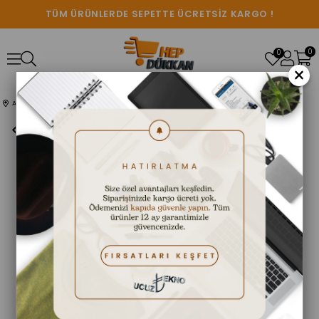
TÜM ÜRÜNLERDE SEPETTE ÜCRETSİZ KARGO !
0
0
×
Anasayfa
ARAÇ ÜRÜNLERİ
Çok Fonksiyonlu Araç İçi Süpürge Vakumlu Üflemeli Araç Ev Ofis Süpürgesi