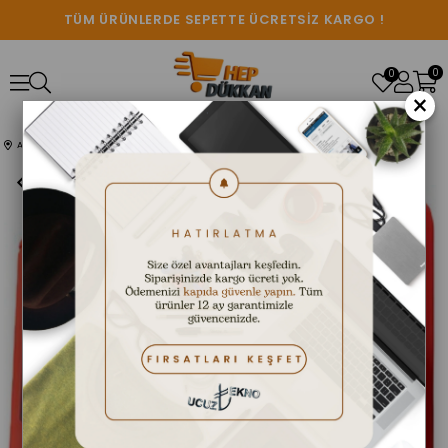
TÜM ÜRÜNLERDE SEPETTE ÜCRETSİZ KARGO !
0
0
×
Anasayfa
SPOR & OYUN
OYUN KONSOLLARI
400 Oyun Sup El Atarisi