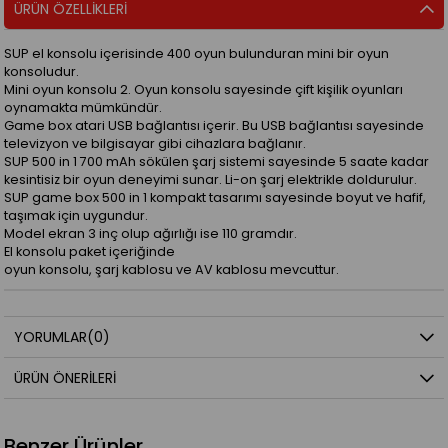
ÜRÜN ÖZELLIKLERI
SUP el konsolu içerisinde 400 oyun bulunduran mini bir oyun
konsoludur.
Mini oyun konsolu 2. Oyun konsolu sayesinde çift kişilik oyunları
oynamakta mümkündür.
Game box atari USB bağlantısı içerir. Bu USB bağlantısı sayesinde
televizyon ve bilgisayar gibi cihazlara bağlanır.
SUP 500 in 1 700 mAh sökülen şarj sistemi sayesinde 5 saate kadar
kesintisiz bir oyun deneyimi sunar. Li-on şarj elektrikle doldurulur.
SUP game box 500 in 1 kompakt tasarımı sayesinde boyut ve hafif,
taşımak için uygundur.
Model ekran 3 inç olup ağırlığı ise 110 gramdır.
El konsolu paket içeriğinde
oyun konsolu, şarj kablosu ve AV kablosu mevcuttur.
YORUMLAR
(0)
ÜRÜN ÖNERILERI
Benzer Ürünler