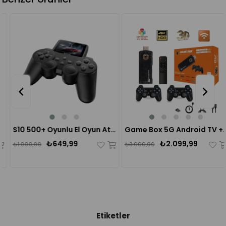
%35
%30
S10 500+ Oyunlu El Oyun Atari Konsolu
Game Box 5G Android TV + Game Siyah İki Kollu
₺649,99
₺2.099,99
₺1.000,00
₺3.000,00
Etiketler