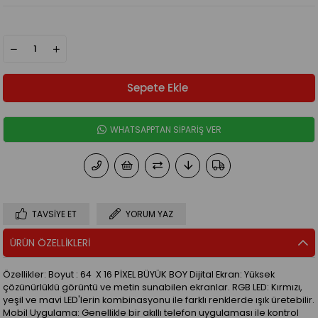
WHATSAPPTAN SİPARİŞ VER
TAVSIYE ET
YORUM YAZ
ÜRÜN ÖZELLIKLERI
Özellikler: Boyut : 64 X 16 PİXEL BÜYÜK BOY Dijital Ekran: Yüksek
çözünürlüklü görüntü ve metin sunabilen ekranlar. RGB LED: Kırmızı,
yeşil ve mavi LED'lerin kombinasyonu ile farklı renklerde ışık üretebilir.
Mobil Uygulama: Genellikle bir akıllı telefon uygulaması ile kontrol