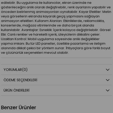
edilebilir. Bu uygulama ile kullanıcılar, ekran üzerinde ne
gösterileceğini anlık olarak değiştirebilir, renk ayarlarını yapabilir ve
önceden belirlenmiş animasyonları oynatabilir. Kayar Efektler: Metin
veya görsellerin ekranda kayarak geçiş yapmasını sağlayan
animasyon efektleri. Kullanım Alanları: Etkinliklerde, reklamcılıkta,
konserlerde, mağaza vitrinlerinde ve daha birçok alanda
kullanılabilir. Avantajlar: Esneklik: İçerik kolayca değiştirilebilir. Görsel
Etki: Canlı renkler ve hareketli içerik, izleyicilerin dikkatini çeker.
Uzaktan Kontrol: Mobil uygulama sayesinde anlık değişiklikler
yapma imkanı. Bu tür LED paneller, özellikle pazarlama ve iletişim
alanında dikkat çekici bir yöntem sunar. İhtiyaçlara göre farklı boyut
ve çözünürlük seçenekleri mevcut olabilir.
YORUMLAR
(0)
ÖDEME SEÇENEKLERI
ÜRÜN ÖNERILERI
Benzer Ürünler